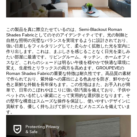
この製品を真に際立たせているのは、Semi-Blackout Roman
Shades Fabricとしてのそのアイデンティティです。光の制御と
自然な照明の完璧なバランスを実現するように設計されており、
強い日差しをフィルタリングして、柔らかく拡散した光を室内に
作り出します。これは、まぶしさを感じることなく日光を楽しみ
たい部屋に最適です。リビングルーム、キッチン、ホームオフィ
スなど、これらのシェードは明るい午後を穏やかで快適な環境に
変え、生産性とリラックスの両方を高めます。GROUPEVEの
Roman Shades Fabricの重要な特徴は耐久性です。高品質の素材
で作られており、紫外線への露出による色あせを防ぎ、鮮やかな
色と新鮮な外観を長年保ちます。この生地はまた、お手入れが簡
単で、日常のこぼれやほこりに強い防汚面を備えており、子供や
ペットのいる忙しい家庭にとって実用的な選択肢となります。そ
の堅牢な構造はスムーズな操作を保証し、使いやすいデザインに
貢献する、優しく持ち上げて折りたたむメカニズムを備えていま
す。