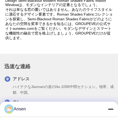
Design Semi-Blackout Modern Roman Shades Fabric Indoor
Windowは、モダンなインテリアの定番となるでしょう。
それは単なる窓の覆いではありません。あなたのライフスタイル
に適応するデザイン要素です。Roman Shades Fabricコレクショ
ンを探索し、Semi-Blackout Roman Shades Fabricがどのように
あなたの空間を変革できるかを知るには、GROUPEVEの公式サ
イトsunetex.comをご覧ください。モダンなデザインとスマート
な機能性の融合で窓を格上げしましょう。GROUPEVEだけが提
供します。
迅速な連絡
アドレス
ハイテクなJiannanの道のNo.1098中間セクション。地帯、成
都、中国。
テレ
Ansen
86-28-8533-3329