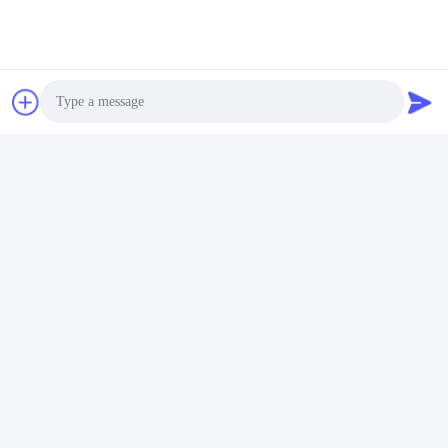
カスタマイズされたシリーズのために、私達は欠陥をである3.よ
りより少し制御する。
03）。私が最初の等級のための少しの必要性だけを得れば、良い
か。
私達は項目がある限り複数のロールだけ買ってもいい非常に適用
範囲が広い方法で協同を、最初試験順序のために始めてもいい
在庫。在庫が、MOQ 1000m/item及び幅でなければ。
04）。私に私の自身の設計、質及び色があれば、私のためのOEM
できるか。
はい、私達はクライアント要求に従ってOEMサービスを提供す
Photo
る。
Video Call
05）。私達にあなたのサンプルを送ることができるか。
はい、私達は自由なA4サイズのサンプルを提供する
Audio Call