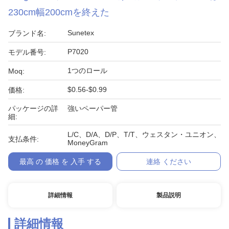
230cm幅200cmを終えた
Sunetex
ブランド名:
P7020
モデル番号:
1つのロール
Moq:
$0.56-$0.99
価格:
パッケージの詳
強いペーパー管
細:
L/C、D/A、D/P、T/T、ウェスタン・ユニオン、
支払条件:
MoneyGram
最高 の 価格 を 入手 する
連絡 ください
詳細情報
製品説明
詳細情報