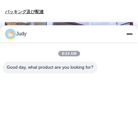
パッキング及び配達
Judy
8:24 AM
Good day, what product are you looking for?
FAQ
01)
どんな生地を製造するか。
私達は作る:
1.Polyester日焼け止め（開放性1%、3%、5%、8%、10%及び
12%等）
2.Fiberglass日焼け止め（1%、3%及び5%等）
3.Zebra日焼け止めの生地
4.Otherは生地をカスタマイズした。
02）。1つのロール（広い2.5m *長い40m）生地の何欠陥か。
私達に、通常、最も厳密な品質管理がそこにである私達の規則的
な生産シリーズの各ロールの0欠陥ある。