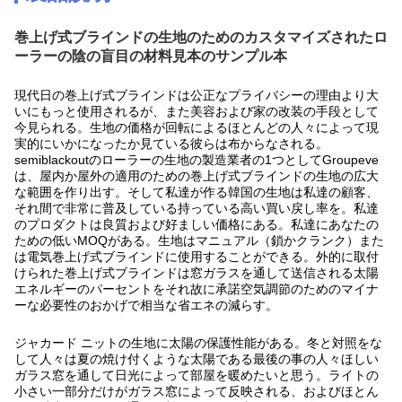
巻上げ式ブラインドの生地のためのカスタマイズされたロ
ーラーの陰の盲目の材料見本のサンプル本
現代日の巻上げ式ブラインドは公正なプライバシーの理由より大
いにもっと使用されるが、また美容および家の改装の手段として
今見られる。生地の価格が回転によるほとんどの人々によって現
実的にいかになったか見ている彼らは布からなされる。
semiblackoutのローラーの生地の製造業者の1つとしてGroupeve
は、屋内か屋外の適用のための巻上げ式ブラインドの生地の広大
な範囲を作り出す。そして私達が作る韓国の生地は私達の顧客、
それ間で非常に普及している持っている高い買い戻し率を。私達
のプロダクトは良質および好ましい価格にある。私達にあなたの
ための低いMOQがある。生地はマニュアル（鎖かクランク）また
は電気巻上げ式ブラインドに使用することができる。外的に取付
けられた巻上げ式ブラインドは窓ガラスを通して送信される太陽
エネルギーのパーセントをそれ故に承諾空気調節のためのマイナ
ーな必要性のおかげで相当な省エネの減らす。
ジャカード ニットの生地に太陽の保護性能がある。冬と対照をな
して人々は夏の焼け付くような太陽である最後の事の人々ほしい
ガラス窓を通して日光によって部屋を暖めたいと思う。ライトの
小さい一部分だけがガラス窓によって反映される、およびほとん