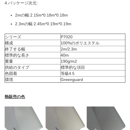
4.パッケージ次元:
2mの幅:2.15m*0.18m*0.18m
2.3mの幅:2.45m*0.19m*0.19m
シリーズ
P7020
構成
100%のポリエステル
終了する幅
2m/2.3m
標準的な長さ
40m
重量
190g/m2
供給のタイプ
標準的な項目
色固着
等級4.5
環境
Greenguard
熱販売の色