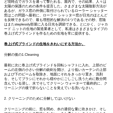
ど現時点でガラスを通って撃たれる。屋内で、その結果、人々は
太陽の保護のための条件を提言した。さまざまな太陽陰影方法が
あるが、ガラス窓の外側に取付けられているローラー シャッター
窓はこの問題へ最初に、ローラー シャッター窓が日光のほとんど
を反映できるので、最も理想的な解決の1つである;その秒、窓陰
はまたsteplessly部屋に入る日光を調節できる。とにかく、ジャカ
ード ニットの生地の製造業者として、私達はさまざまなタイプの
巻上げ式ブラインドを作るための生地を常に提供する。
巻上げ式ブラインドの生地をきれいにする方法か。
分解の後の1.Cleaning
最初に次に巻上げ式ブラインドを回転シャフトに入れ、上部のビ
ームの左側の小さい分解の銃剣を開け、より低いカーテンの上部
および下のビームを取除き、地面にそれをきっかり置き、洗剤
を、そしてブラシにそれから穏やかにごしごし洗うために数分間
含んでいる浸し、水でそしてクリーン ウォーターで最終的に、ク
リーニングの後で折らないことを覚えている洗いなさい。
2. クリーニングのために分解してはいけない
クリーニングの前に、窓を閉め、水の適切な量に吹きかけ、そし