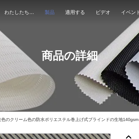
わたしたち に つい て
製品
適用する
ビデオ
イベン
商品の詳細
灰色のクリーム色の防水ポリエステル巻上げ式ブラインドの生地140gsm