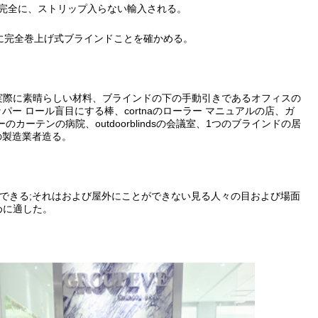
完全に、ストリップ入らない輸入される。
に完全
巻上げ式ブラインドことを
確かめる。
実際に素晴らしい材料、ブラインドの下の手動引きであるオフィスの
ッパー ロール盲目にする棒、cortnaのローラー マニュアルの店、ガ
テンの病院、outdoorblindsの会議室、1つのブラインドの居
の製造業者造る。
ができる;それはおよび屋外にことができない見る人々の目および場面
めに適した。