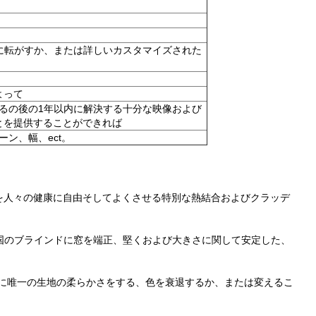
に転がすか、または詳しいカスタマイズされた
よって
るの後の1年以内に解決する十分な映像および
すことを提供することができれば
ン、幅、ect。
を人々の健康に自由そしてよくさせる特別な熱結合およびクラッデ
国のブラインドに窓を
端正、堅くおよび大きさに関して安定した、
ーに唯一の生地の
柔らかさをする、色を衰退するか、または変えるこ