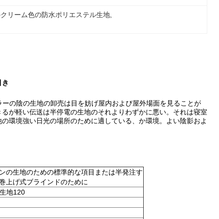
のクリーム色の防水ポリエステル生地
, 
引き
ラーの陰の生地の卸売は目を妨げ屋内および屋外場面を見ることが
きるが軽い伝送は半停電の生地のそれよりわずかに悪い。それは寝室
他の環境強い日光の場所のために適している、か環境。よい陰影およ
ンの生地のための標準的な項目または半発注す
巻上げ式ブラインドのために
生地120