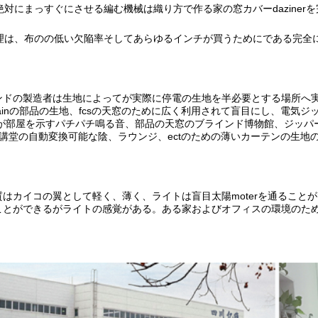
を絶対にまっすぐにさせる編む機械は織り方で作る
家の窓カバーdazinerを
理は、
布の
の低い欠陥率そしてあらゆるインチが買うためにである完全
ンドの製造者は生地によってが実際に停電の生地を半必要とする場所へ
rtainの部品の生地、fcsの天窓のために広く利用されて盲目にし、電気ジ
が部屋を示すパチパチ鳴る音、部品の天窓のブラインド博物館、ジッパーのカー
講堂の自動変換可能な陰、ラウンジ、ectのための薄いカーテンの生地
はカイコの翼として軽く、薄く、ライトは盲目太陽moterを通ること
ことができるがライトの感覚がある。ある家およびオフィスの環境のた