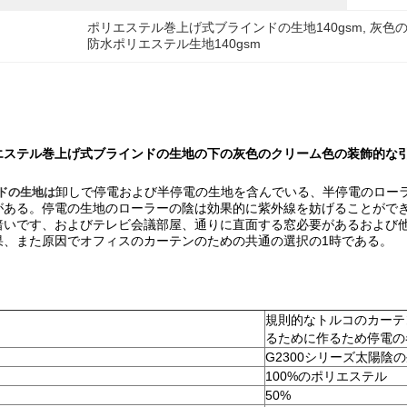
ポリエステル巻上げ式ブラインドの生地140gsm
, 
灰色
防水ポリエステル生地140gsm
エステル巻上げ式ブラインドの生地の下の灰色のクリーム色の装飾的な
卸しで停電および半停電の生地を含んでいる、半停電のロー
ドの生地は
がある。停電の生地のローラーの陰は効果的に紫外線を妨げることがで
暗いです、およびテレビ会議部屋、通りに直面する窓必要があるおよび
果、また原因でオフィスのカーテンのための共通の選択の1時である。
規則的なトルコのカーテ
るために作るため停電の
G2300シリーズ太陽陰の
100%のポリエステル
50%