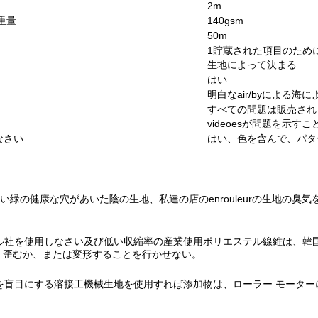
2m
重量
140gsm
50m
1貯蔵された項目のため
生地によって決まる
はい
明白なair/byによる海に
すべての問題は販売され
videoesが問題を示
なさい
はい、色を含んで、パター
しい緑の健康な
穴があいた陰の生地
、私達の
店のenrouleurの
生地の臭気
。
ェル社を使用しなさい及び低い収縮率の産業使用ポリエステル線維は、
韓
、歪むか、または変形することを行かせない。
を盲目にする溶接工機械生地を
使用すれば添加物は、
ローラー モータ