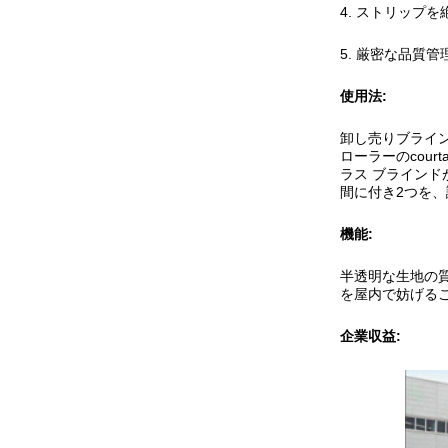
4. ストリップ
5. 厳密な品質管
使用法:
卸し売りブライ
ローラーのcou
ラス ブラインド
間に付き2つを、
機能:
半透明な生地の質
を屋内で妨げる
企業収益: