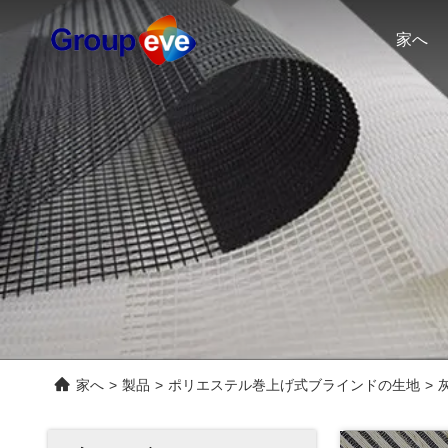
家へ
家へ
>
製品
>
ポリエステル巻上げ式ブラインドの生地
>