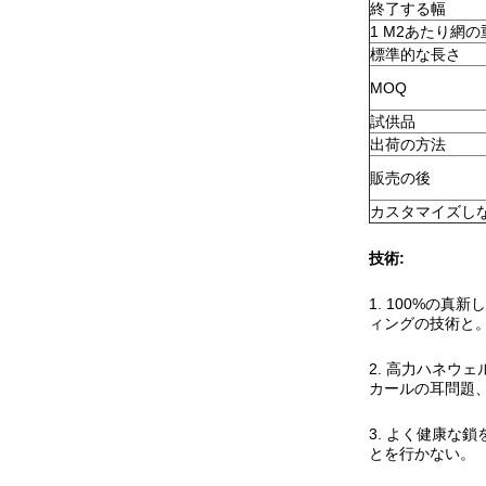
終了する幅
1 M2あたり網の
標準的な長さ
MOQ
試供品
出荷の方法
販売の後
カスタマイズし
技術:
1.
100%の真新
ィングの技術と
2. 高力ハネウ
カールの耳問題
3. よく健康な
鎖
とを行かない。