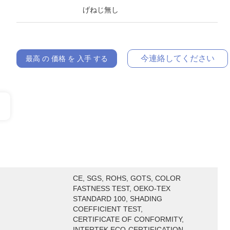
げねじ無し
今連絡してください
最高 の 価格 を 入手 する
CE, SGS, ROHS, GOTS, COLOR 
FASTNESS TEST, OEKO-TEX 
STANDARD 100, SHADING 
COEFFICIENT TEST, 
CERTIFICATE OF CONFORMITY, 
INTERTEK ECO-CERTIFICATION, 