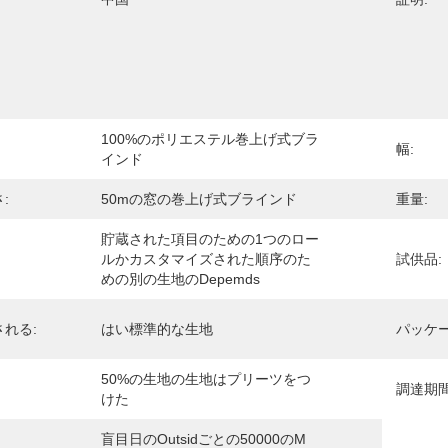
100%のポリエステル巻上げ式ブラ
幅:
インド
:
50mの窓の巻上げ式ブラインド
重量:
貯蔵された項目のための1つのロー
ルかカスタマイズされた順序のた
試供品:
めの別の生地のDepemds
れる:
はい標準的な生地
パッケー
50%の生地の生地はプリーツをつ
調達期間
けた
盲目日のoutsidごとの50000のm