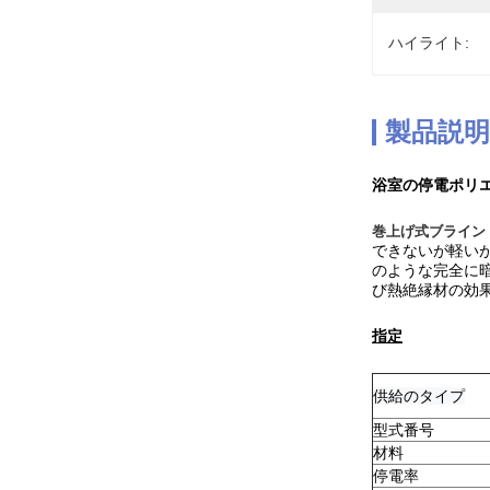
ハイライト:
製品説明
浴室の停電ポリ
巻上げ式ブライン
できないが軽い
のような完全に
び熱絶縁材の効
指定
供給のタイプ
型式番号
材料
停電率