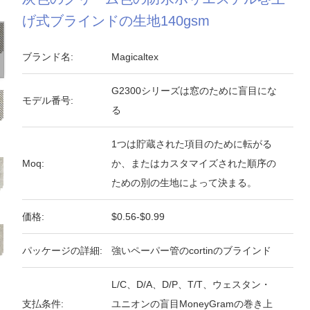
げ式ブラインドの生地140gsm
ブランド名:
Magicaltex
G2300シリーズは窓のために盲目にな
モデル番号:
る
1つは貯蔵された項目のために転がる
Moq:
か、またはカスタマイズされた順序の
ための別の生地によって決まる。
価格:
$0.56-$0.99
パッケージの詳細:
強いペーパー管のcortinのブラインド
L/C、D/A、D/P、T/T、ウェスタン・
支払条件:
ユニオンの盲目MoneyGramの巻き上