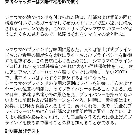
業者シャッターは太陽生地を影で覆う
シマウマの陰かバンドを付けられた陰は、前部および背部の同じ
構造が付いているガーゼそして布のストリップで互い違いに構成
されるカーテンである。このストリップがシマウマ パターンのよ
うにたくさん見えるので、私達はそれをシマウマの陰と呼ぶ。
シマウマのブラインドは韓国に起きた。人々は巻上げ式ブライン
ドおよび希望の簡易性を柔軟にライトおよびプライバシーを制御
する追求する。この要求に応じるためには、シマウマのブライン
ドは現われた!その単純構造はそれに大きい価格優位性を与え、次
にアジアおよびヨーロッパを渡ってすぐに掃除し、早い2000's
で、北アメリカはまたすぐに普及するようになった。
シマウマのブラインドの使用の原則はライトを制御し、布および
ヤーンの位置の調節によってプライバシーを得ることである。通
常日中、私達は私達が外の景色を見、プライバシーを持ってもい
いように前部および背部ヤーンを並べる。同時に、紫外線はまた
家具および床が保護されるように、妨げられる。夜で、完全なプ
ライバシーのために布の前部および背部位置に調節しなさい。よ
りよい陰影を必要とすれば、また二重陰を作るために巻上げ式ブ
ラインドを後ろ影で覆うことの層を加えることができる。
証明書及びテスト