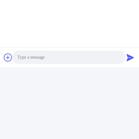
Photo
Video Call
Audio Call