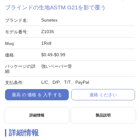
ブラインドの生地ASTM G21を影で覆う
Sunetex
ブランド名:
Z1035
モデル番号:
1Roll
Moq:
$0.49-$0.99
価格:
パッケージの詳
強いペーパー管
細:
L/C、D/P、T/T、PayPal
支払条件:
最高 の 価格 を 入手 する
連絡 ください
詳細情報
製品説明
詳細情報