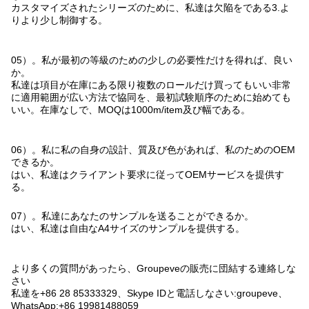
カスタマイズされたシリーズのために、私達は欠陥をである3.よ
りより少し制御する。
05）。私が最初の等級のための少しの必要性だけを得れば、良い
か。
私達は項目が在庫にある限り複数のロールだけ買ってもいい非常
に適用範囲が広い方法で協同を、最初試験順序のために始めても
いい。在庫なしで、MOQは1000m/item及び幅である。
06）。私に私の自身の設計、質及び色があれば、私のためのOEM
できるか。
はい、私達はクライアント要求に従ってOEMサービスを提供す
る。
07）。私達にあなたのサンプルを送ることができるか。
はい、私達は自由なA4サイズのサンプルを提供する。
より多くの質問があったら、Groupeveの販売に団結する連絡しな
さい
私達を+86 28 85333329、Skype IDと電話しなさい:groupeve、
WhatsApp:+86 19981488059