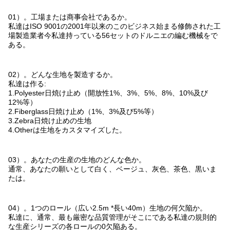
01）。工場または商事会社であるか。
私達はISO 9001の2001年以来のこのビジネス始まる修飾された工
場製造業者今私達持っている56セットのドルニエの編む機械をで
ある。
02）。どんな生地を製造するか。
私達は作る:
1.Polyester日焼け止め（開放性1%、3%、5%、8%、10%及び
12%等）
2.Fiberglass日焼け止め（1%、3%及び5%等）
3.Zebra日焼け止めの生地
4.Otherは生地をカスタマイズした。
03）。あなたの生産の生地のどんな色か。
通常、あなたの願いとして白く、ベージュ、灰色、茶色、黒いま
たは。
04）。1つのロール（広い2.5m *長い40m）生地の何欠陥か。
私達に、通常、最も厳密な品質管理がそこにである私達の規則的
な生産シリーズの各ロールの0欠陥ある。