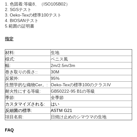
1.
色固着:等級8、（ISO105B02）
2. SGSテスト
3. Oeko-Texの標準100テスト
4. BIOSANテスト
5.範囲の証明書
指定
材料:
生地
様式:
ベニス風
幅:
2m/2.5m/3m
巻き取りの長さ::
30M
反紫外:
95%
生態学的な織物Cer。:
Oeko-Texの標準100のクラスIV
耐火性にする等級:
GB50222-95 B1の等級
季節:
全季節
カスタマイズされる:
はい
反細菌の標準:
ASTM G21
項目名前:
日焼け止めのシマウマの生地
FAQ