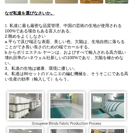
なぜ私達を選びなさいか。
1.
私達に最も厳密な品質管理、中国の芸術の生地が使用される
100%である場合もある盲人がある。
2.眺めをよくしなさい
a.平らで及び端正な表面、美しい色、欠陥は、生地自然に落ちる
ことができ長い長さのための端でカールする。
b.からポリエステル ヤーンは、およびすべて輸入される高力低い
壊れ目率のハネウェル社新しいの100%であり、欠陥を確かめな
い。
3。私達の生地は健康、環境に優しい。
4。私達は86セットのドルニエの編む機械を、そうそこにである高
い生産の効率（輸入して）もらう。