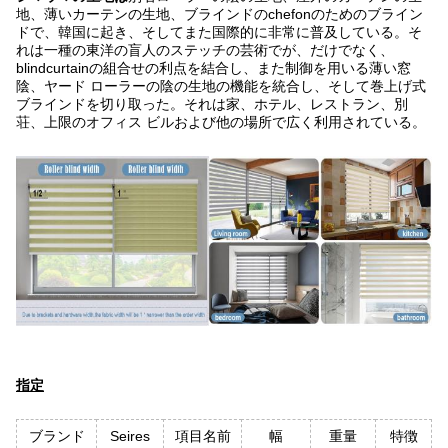
地、薄いカーテンの生地、ブラインドのchefonのためのブライン
ドで
、
韓国に起き、そしてまた国際的に非常に普及している。そ
れは
一種の
東洋の盲人のステッチの芸術でが、だけでなく、
blindcurtainの組合せの利点を結合し、また制御を用いる薄い窓
陰、ヤード ローラーの陰の生地の機能を統合し、そして巻上げ式
ブラインドを切り取った。それは家、ホテル、レストラン、別
荘、上限のオフィス ビルおよび他の場所で広く利用されている。
指定
ブランド
Seires
項目名前
幅
重量
特徴