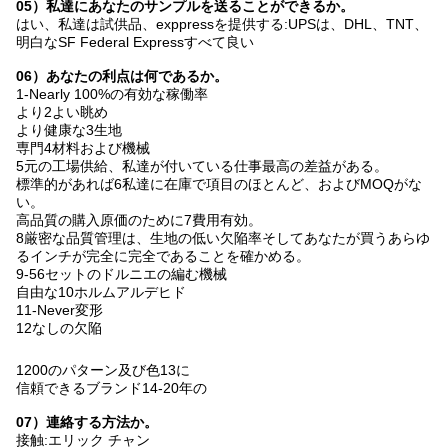
05）私達にあなたのサンプルを送ることができるか。
はい、私達は試供品、exppressを提供する:UPSは、DHL、TNT、
明白なSF Federal Expressすべて良い
06）あなたの利点は何であるか。
1-Nearly
100%の有効な稼働率
より2よい眺め
より健康な3生地
専門4材料および機械
5元の工場供給、私達が付いている仕事最高の差益がある。
標準的があれば6私達に在庫で項目のほとんど、およびMOQがな
い。
高品質の購入原価のために7費用有効。
8厳密な品質管理は、生地の低い欠陥率そしてあなたが買うあらゆ
るインチが完全に完全であることを確かめる。
9-56セットのドルニエの編む機械
自由な10ホルムアルデヒド
11-Never変形
12なしの欠陥
1200のパターン及び色13
に
信頼できるブランド
14-20
年の
07）連絡する方法か。
接触:エリック チャン