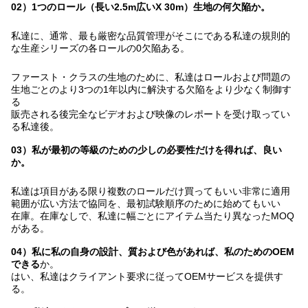
02）1つのロール（長い2.5m広いX 30m）生地の何欠陥か。
私達に、通常、最も厳密な品質管理がそこにである私達の規則的
な生産シリーズの各ロールの0欠陥ある。
ファースト・クラスの生地のために、私達はロールおよび問題の
生地ごとのより3つの1年以内に解決する欠陥をより少なく制御す
る
販売される後完全なビデオおよび映像のレポートを受け取ってい
る私達後。
03）私が最初の等級のための少しの必要性だけを得れば、良い
か。
私達は項目がある限り複数のロールだけ買ってもいい非常に適用
範囲が広い方法で協同を、最初試験順序のために始めてもいい
在庫。在庫なしで、私達に幅ごとにアイテム当たり異なったMOQ
がある。
04）私に私の自身の設計、質および色があれば、私のためのOEM
できる
か。
はい、私達はクライアント要求に従ってOEMサービスを提供す
る。