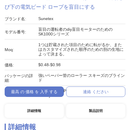
び下の電気ビード ロープを盲目にする
Sunetex
ブランド名:
盲目の運転者のdiy盲目モーターのための
モデル番号:
SK1000シリーズ
1つは貯蔵された項目のために転がるか、また
はカスタマイズされた順序のための別の生地に
Moq:
よって決まる。
$0.48-$0.98
価格:
強いペーパー管のローラー スキーズのブライン
パッケージの詳
ド
細:
L/C、D/A、D/P、T/T、ウェスタン・ユニオン、
最高 の 価格 を 入手 する
連絡 ください
支払条件:
MoneyGram
詳細情報
製品説明
詳細情報