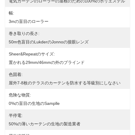
電気カーテンのローラーの屋根のための100%のポリエステル
幅:
3mの盲目のローラー
巻き取りの長さ:
50m色盲目のlukderのjonnoの接眼レンズ
Sheer&Repeatのサイズ:
置かれる29mm/46mmの外のブラインド
色固着:
屋外7-8枚のテラスのカーテンを防水する等級別にしなさい
危険な物質:
0%の盲目の生地のsamplle
半停電:
50%の薄いカーテンの生地の製造業者