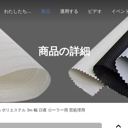
わたしたち に つい て
製品
適用する
ビデオ
イベン
商品の詳細
% ポリエステル 3m 幅 日夜 ローラー用 窓処理用