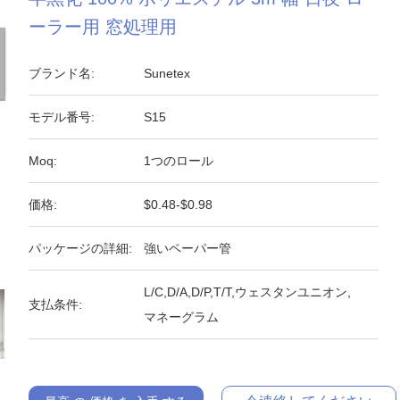
ーラー用 窓処理用
ブランド名:
Sunetex
モデル番号:
S15
Moq:
1つのロール
価格:
$0.48-$0.98
パッケージの詳細:
強いペーパー管
L/C,D/A,D/P,T/T,ウェスタンユニオン,
支払条件:
マネーグラム