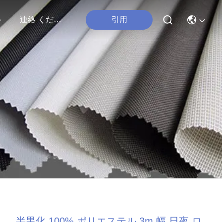
引用
ト
連絡 ください
半黒化 100% ポリエステル 3m 幅 日夜 ロ