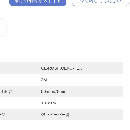
今連絡してください
最高 の 価格 を 入手 する
CE-ROSH;OEKO-TEX
3M
り返す:
50mmx75mm
180gsm
ジ:
強いペーパー管