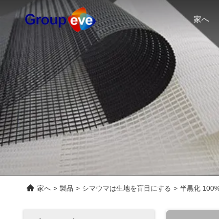
家へ
家へ
>
製品
>
シマウマは生地を盲目にする
>
半黒化 100