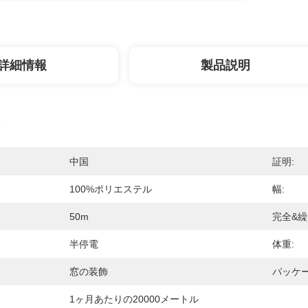
詳細情報
製品説明
中国
証明:
100%ポリエステル
幅:
50m
完全&繰
半停電
体重:
窓の装飾
パッケー
1ヶ月あたりの20000メートル