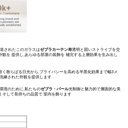
造されたこのガラスは
ゼブラカーテン布
透明と固いストライプを交
外観を 提供し,あらゆる部屋の装飾を 補完する上層効果を生み出し
軽く散らばる日光から,プライバシーを高める半黒化効果まで幅3メ
で洗練された外観を提供します
の環境のために,私たちの
ゼブラ・パール
光制御と魅力的で層面的な美
 そして長持ちの品質で 室内を飾ります