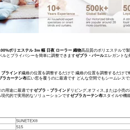
100%ポリエステル 3m 幅 日夜 ローラー 織物
高品質のポリエステルで製
レベルとプライバシーを簡単に調整できます
ゼブラ・パール
エレガントな
・ブラインド
繊維の位置を調整するだけで 繊維の位置を調整するだけで
ブラカーテン布
広い窓を覆うのに最適です どんな空間でもシームレス
方の用途に最適です
ゼブラ・ブラインド
リビング,オフィス,または小売
る現代的で実用的なソリューションです
ゼブラカーテン布
スタイルや機能
SUNETEX®
S15