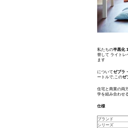
私たちの
半黒化 
替して ライト
ます
について
ゼブラ
ートルで,この
ゼ
住宅と商業の両
学を組み合わせ
仕様
ブランド
シリーズ