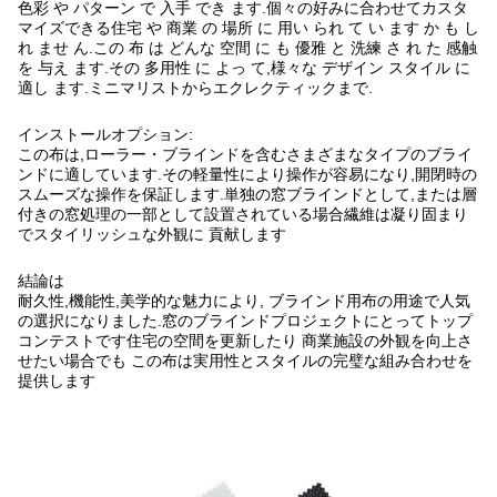
色彩 や パターン で 入手 でき ます.個々の好みに合わせてカスタ
マイズできる住宅 や 商業 の 場所 に 用い られ て い ます か も し
れ ませ ん.この 布 は どんな 空間 に も 優雅 と 洗練 さ れ た 感触
を 与え ます.その 多用性 に よっ て,様々な デザイン スタイル に
適し ます.ミニマリストからエクレクティックまで.
インストールオプション:
この布は,ローラー・ブラインドを含むさまざまなタイプのブライ
ンドに適しています.その軽量性により操作が容易になり,開閉時の
スムーズな操作を保証します.単独の窓ブラインドとして,または層
付きの窓処理の一部として設置されている場合繊維は凝り固まり
でスタイリッシュな外観に 貢献します
結論は
耐久性,機能性,美学的な魅力により, ブラインド用布の用途で人気
の選択になりました.窓のブラインドプロジェクトにとってトップ
コンテストです住宅の空間を更新したり 商業施設の外観を向上さ
せたい場合でも この布は実用性とスタイルの完璧な組み合わせを
提供します