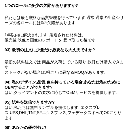
1つのロールに多少の欠陥がありますか?
私たちは最も厳格な品質管理を行っています 通常,通常の生産シリ
ーズの各ロールには0の欠陥があります.
1年以内に解決されます. 製造された材料は,
販売後 映像と画像のレポートを 受け取った後です
03) 最初の注文に少量だけ必要なら大丈夫ですか?
最初の試料注文では 商品が入荷している限り 数冊だけ購入できま
す
ストックがない場合は,幅ごとに異なるMOQがあります.
04) 私のデザイン,品質,色を持っている場合,あなたは私のために
OEMすることができます
?
はい,クライアントの要求に応じてOEMサービスを提供します.
05) 試料を送信できますか?
はい,私たちは無料サンプルを提供します. エクスプレ
ス:UPS,DHL,TNT,SFエクスプレス,フェデックスすべてOKになり
ます.
06) あなたの優位性は?