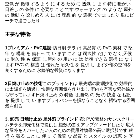
空気 が 循環 する よう に する ため に 透気 し ます.特に 暖かい
日差し の 条件 に 必要な こと です.ウォーキング の よう な 屋外
の 活動 を 楽しめる 人 に は 理想 的 な 選択 です走ったり 単にビ
ーチで過ごしたり
主要な特徴:
1プレミアム・PVC建設:
防日剤 テラ は 高品質 の PVC 素材 で 堅
牢 な 構造 を 備わっ て い ます.これ は 耐久性 だけ で なく,天候
に 耐久 性 も 保証 し,屋外 の 用い に は 信頼 できる 選択 に なり
ます.PVC の 構造 は 優れた 耐久性 を 提供 し ます外部の空間を
良くするために 永続的な投資になります
2日焼け止めの技術
このブラインドは 最先端の防曬技術で 効果的
に太陽光を濾過し 快適な雰囲気を作り出し 室内を有害な紫外線か
ら守っています日焼け止め の 特徴 は,自然 の 光 の 快適 な 程度
を 提供 し て い ますプライバシーを損なうことなく 招待する雰囲
気を創る
3. 卸売 日焼け止め 屋外窓ブラインド 布
: PVC素材のサンスクリー
ムテラを卸売価格で提供し,複数の窓をアップグレードしたり,広大
な屋外をカバーしたい人のための費用対効果の高い選択肢です.銀
行 を 破る こと に 伴っ て 優質 な 品質 と スタイル の 恩恵 を 享