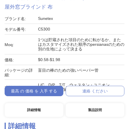
屋外窓ブラインド 布
Sunetex
ブランド名:
C5300
モデル番号:
1つは貯蔵された項目のために転がるか、また
はカスタマイズされた順序のpersianasのための
Moq:
別の生地によって決まる
$0.58-$1.98
価格:
パッケージの詳
盲目の棒のための強いペーパー管
細:
L/C、D/P、T/T、ウェスタン・ユニオン、、
支払条件:
Paypalの貿易保証。テラスの陰
最高 の 価格 を 入手 する
連絡 ください
詳細情報
製品説明
詳細情報