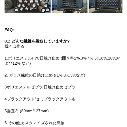
FAQ:
01) どんな繊維を製造していますか?
我々は作る:
1.ポリエステルPVC日焼け止め (開き率1%,3%,4% 5%,8%,10%お
よび12%,など)
2. ガラス繊維の日焼け止め ((1%,3%,5%など)
3ポリエステルゼブラ/日焼け止めゼブラ
4ブラックアウト/セミブラックアウト布
5垂直布 (89mm/127mm)
6.その他,カスタマイズされた織物