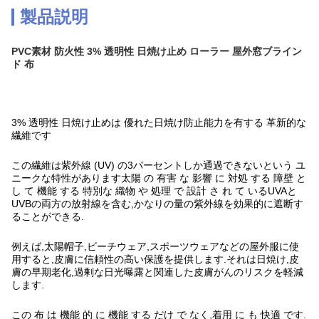
製品説明
PVC素材 防火性 3% 透明性 日焼け止め ローラー 屋外窓ブライン
ド 布
3% 透明性 日焼け止めは 優れた日焼け防止能力を有する 革新的な
繊維です
この繊維は紫外線 (UV) の3パーセントしか通過できないという ユ
ニークな特性があります太陽 の 有害 な 影響 に 対処 する 障壁 と
し て 機能 する 特別な 織物 や 処理 で 設計 さ れ て いるUVAと
UVBの両方の放射線を含む,かなりの量の紫外線を効果的に遮断す
ることができる.
例えば,太陽帽子,ビーチウェア,スポーツウェアなどの屋外服に使
用すると,皮膚に信頼性の高い保護を提供します.それは日焼け,皮
膚の早期老化,過剰な日光曝露と関連した皮膚がんのリスクを軽減
します.
この 布 は 機能 的 に 機能 する だけ で なく,着用 に も 快適 です.