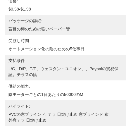
価格:
$0.58-$1.98
パッケージの詳細:
盲目の棒のための強いペーパー管
受渡し時間:
オートメーション化の陰のための5仕事日
支払条件:
L/C、D/P、T/T、ウェスタン・ユニオン、、Paypalの貿易保
証。テラスの陰
供給の能力:
陰モーターごとの1日あたりの50000のm
ハイライト:
PVCの窓ブラインド
, 
テラ 日焼け止め 窓ブラインド 布
, 
外窓テラ 日焼け止め