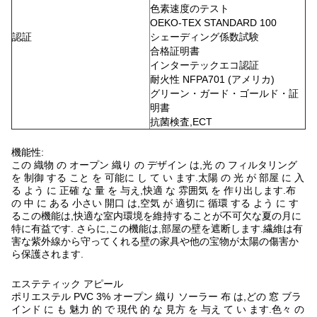
色素速度のテスト
OEKO-TEX STANDARD 100
認証
シェーディング係数試験
合格証明書
インターテックエコ認証
耐火性 NFPA701 (アメリカ)
グリーン・ガード・ゴールド・証
明書
抗菌検査,ECT
機能性:
この 織物 の オープン 織り の デザイン は,光 の フィルタリング
を 制御 する こと を 可能に し て い ます.太陽 の 光 が 部屋 に 入
る よう に 正確 な 量 を 与え,快適 な 雰囲気 を 作り出します.布
の 中 に ある 小さい 開口 は,空気 が 適切に 循環 する よう に す
るこの機能は,快適な室内環境を維持することが不可欠な夏の月に
特に有益です. さらに,この機能は,部屋の壁を遮断します.繊維は有
害な紫外線から守ってくれる壁の家具や他の宝物が太陽の傷害か
ら保護されます.
エステティック アピール
ポリエステル PVC 3% オープン 織り ソーラー 布 は,どの 窓 ブラ
インド に も 魅力 的 で 現代 的 な 見方 を 与え て い ます.色々 の