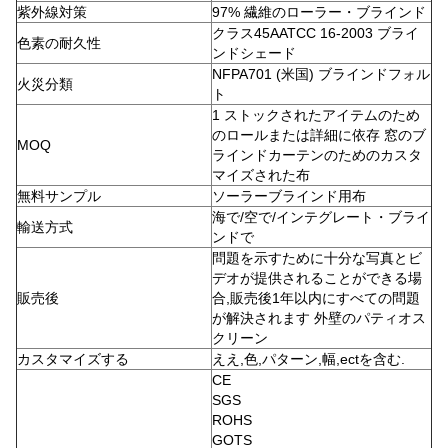
紫外線対策
97% 繊維のローラー・ブラインド
クラス45AATCC 16-2003 ブライ
色素の耐久性
ンドシェード
NFPA701 (米国) ブラインドフォル
火災分類
ト
1 ストックされたアイテムのため
のロールまたは詳細に依存 窓のブ
MOQ
ラインドカーテンのためのカスタ
マイズされた布
無料サンプル
ソーラーブラインド用布
海で/空で/インテグレート・ブライ
輸送方式
ンドで
問題を示すために十分な写真とビ
デオが提供されることができる場
販売後
合,販売後1年以内にすべての問題
が解決されます 外壁のパティオス
クリーン
カスタマイズする
ええ,色,パターン,幅,ectを含む.
CE
SGS
ROHS
GOTS