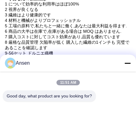
1 について
効率的な利用率はほぼ100%
2 視界が良くなる
3 繊維はより健康的です
4 材料と機械がよりプロフェッショナル
5 工場の原料で,私たちと一緒に働く,あなたは最大利益を得ます.
6 商品の大半は在庫で,在庫がある場合は MOQ はありません.
7 購入コストに対してコスト効果があり,品質も優れています
8 厳格な品質管理 欠陥率が低く 購入した繊維の1インチも 完璧で
あることを確認します
9-56セット ドルニエ織機
10-フォルマルデヒドなし
Ansen
11-決して変形しない
12 欠陥が少ない
13から15まで
1200以上のパターンと色
11:51 AM
14歳
20年 信頼性の高いブランド
Good day, what product are you looking for?
タグ:
日焼け止めの巻上げ式ブラインドの生地
カーテンの巻上げ式ブラインド