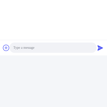
抵抗力がある日焼け止めの巻上げ式ブラインドの生地の収
迅速な連絡
アドレス
ハイテクなJiannanの道のNo.1098中間セクション。地帯、成
都、中国。
テレ
86-28-8533-3329
Photo
メール
Video Call
info@groupeve.com
Audio Call