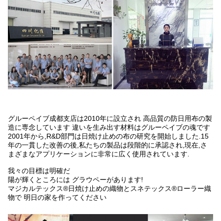
グルーペイブ成都支店は2010年に設立され 高品質の防日用布の製
造に専念しています 違いを生み出す材料はグルーペイブの魂です
2001年から,R&D部門は日焼け止めの布の研究を開始しました.15
年の一貫した改善の後,私たちの製品は段階的に承認され,現在,さ
まざまなアプリケーションに非常に広く使用されています.
我々の目標は明確だ
陽が輝くところには グラウペーがあります!
マジカルテックス®日焼け止めの織物とスネテックス®ローラー織
物で 明日の家を作ってください