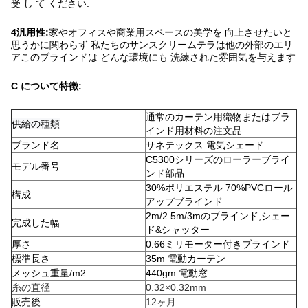
受 し て ください.
4汎用性:
家やオフィスや商業用スペースの美学を 向上させたいと
思うかに関わらず 私たちのサンスクリームテラは他の外部のエリ
アこのブラインドは どんな環境にも 洗練された雰囲気を与えます
C について
特徴:
通常のカーテン用織物またはブラ
供給の種類
インド用材料の注文品
ブランド名
サネテックス 電気シェード
C5300シリーズのローラーブライ
モデル番号
ンド部品
30%ポリエステル 70%PVCロール
構成
アップブラインド
2m/2.5m/3mのブラインド,シェー
完成した幅
ド&シャッター
厚さ
0.66ミリモーター付きブラインド
標準長さ
35m 電動カーテン
メッシュ重量/m2
440gm 電動窓
糸の直径
0.32×0.32mm
販売後
12ヶ月